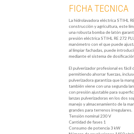
FICHA TECNICA
La hidrolavadora eléctrica STIHL R
construcción y agricultura, este li
una robusta bomba de latón garantiz
presión eléctrica STIHL RE 272 PLUS
manómetro con el que puede ajustar
al limpiar fachadas, puede introduc
mediante el sistema de dosificació
El pulverizador profesional es fáci
permitiendo ahorrar fuerzas, inclus
pulverizadora garantiza que la man
también viene con una segunda lanza
con presión ajustable para superfic
lanzas pulverizadoras en los dos sop
manejo y almacenamiento de la man
grandes para terrenos irregulares.
Tensión nominal
230 V
Cantidad de fases
1
Consumo de potencia
3 kW
Número de revoluciones
1450 r/mi