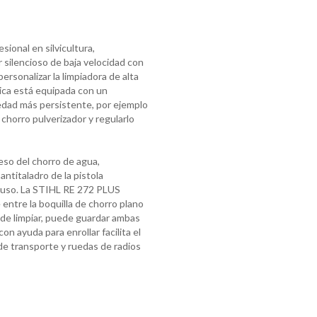
ional en silvicultura,
 silencioso de baja velocidad con
rsonalizar la limpiadora de alta
rica está equipada con un
iedad más persistente, por ejemplo
chorro pulverizador y regularlo
ceso del chorro de agua,
ntitaladro de la pistola
l uso. La STIHL RE 272 PLUS
entre la boquilla de chorro plano
 de limpiar, puede guardar ambas
n ayuda para enrollar facilita el
e transporte y ruedas de radios