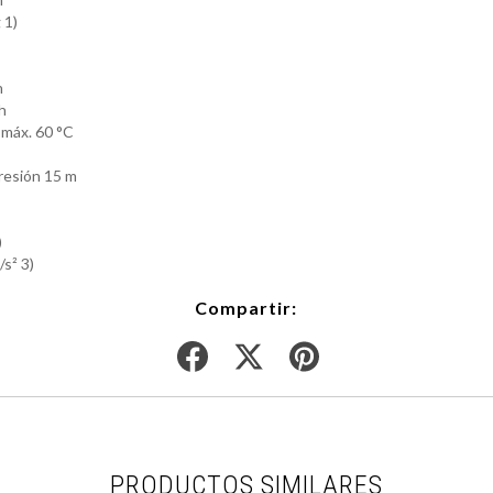
 1)
h
h
 máx.
60 °C
presión
15 m
)
/s² 3)
Compartir:
PRODUCTOS SIMILARES