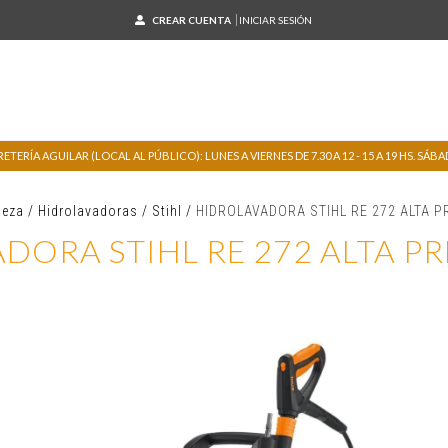
CREAR CUENTA
INICIAR SESIÓN
TERÍA AGUILAR (LOCAL AL PÚBLICO): LUNES A VIERNES DE 7.30 A 12 - 15 A 19 HS. SÁBADO
ieza
/
Hidrolavadoras
/
Stihl
/
HIDROLAVADORA STIHL RE 272 ALTA P
DORA STIHL RE 272 ALTA PR