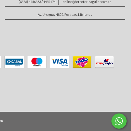
(0376) 4456333 / 4457174
online@ferreteriaaguilar.com.ar
Av. Uruguay 4852, Posadas, Misiones
to