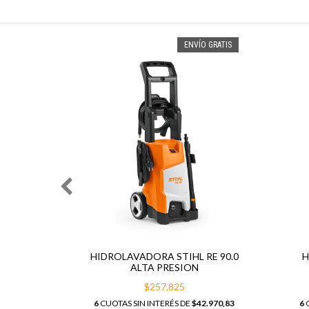
ENVÍO GRATIS
LTA
HIDROLAVADORA STIHL RE 90.0
H
 180BAR
ALTA PRESION
$257.825
86.307,82
6
CUOTAS SIN INTERÉS DE
$42.970,83
6
C