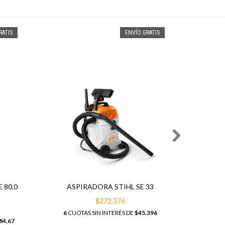
RATIS
ENVÍO GRATIS
H
PRESI
6
CUOTA
 80.0
ASPIRADORA STIHL SE 33
$272.376
6
CUOTAS SIN INTERÉS DE
$45.396
84,67