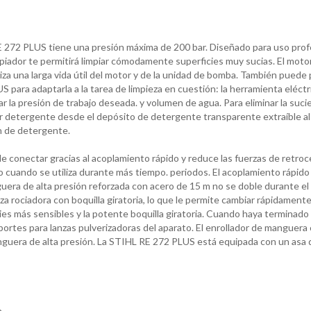
E 272 PLUS tiene una presión máxima de 200 bar. Diseñado para uso profes
mpiador te permitirá limpiar cómodamente superficies muy sucias. El motor
a una larga vida útil del motor y de la unidad de bomba. También puede pe
 para adaptarla a la tarea de limpieza en cuestión: la herramienta eléct
 la presión de trabajo deseada. y volumen de agua. Para eliminar la suc
ir detergente desde el depósito de detergente transparente extraíble al 
n de detergente.
l de conectar gracias al acoplamiento rápido y reduce las fuerzas de retro
o cuando se utiliza durante más tiempo. periodos. El acoplamiento rápido a
guera de alta presión reforzada con acero de 15 m no se doble durante e
 rociadora con boquilla giratoria, lo que le permite cambiar rápidamente 
ies más sensibles y la potente boquilla giratoria. Cuando haya terminado
ortes para lanzas pulverizadoras del aparato. El enrollador de manguera co
guera de alta presión. La STIHL RE 272 PLUS está equipada con un asa d
n