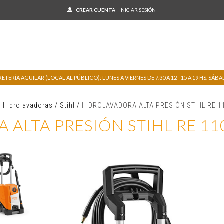
CREAR CUENTA
INICIAR SESIÓN
TERÍA AGUILAR (LOCAL AL PÚBLICO): LUNES A VIERNES DE 7.30 A 12 - 15 A 19 HS. SÁBADO
/
Hidrolavadoras
/
Stihl
/
HIDROLAVADORA ALTA PRESIÓN STIHL RE 1
ALTA PRESIÓN STIHL RE 1