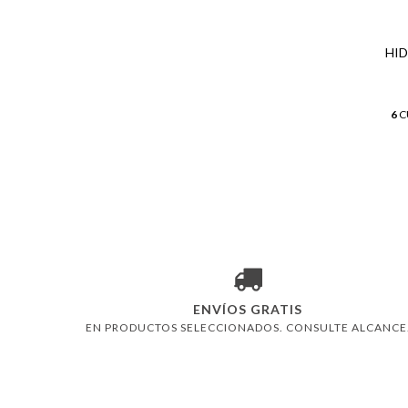
 RE 272
HID
US
07.638,67
6
C
ENVÍOS GRATIS
EN PRODUCTOS SELECCIONADOS. CONSULTE ALCANCE