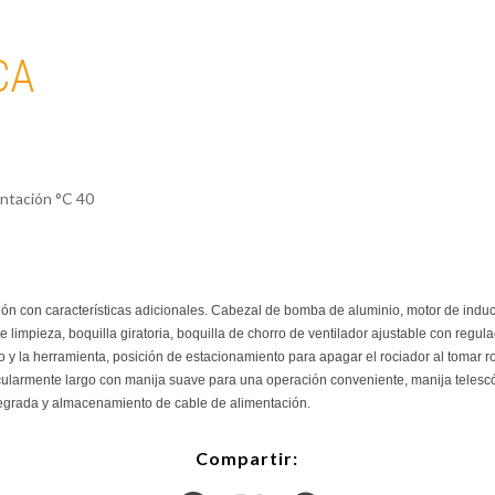
CA
ntación °C
40
ón con características adicionales. Cabezal de bomba de aluminio, motor de inducc
 limpieza, boquilla giratoria, boquilla de chorro de ventilador ajustable con regu
illo y la herramienta, posición de estacionamiento para apagar el rociador al tomar 
ticularmente largo con manija suave para una operación conveniente, manija teles
tegrada y almacenamiento de cable de alimentación.
Compartir: