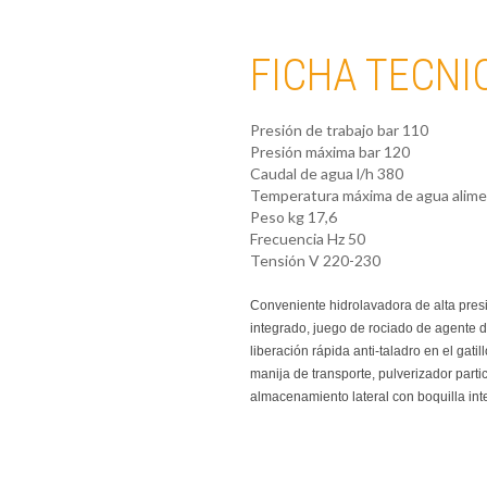
FICHA TECNI
Presión de trabajo bar
110
Presión máxima bar
120
Caudal de agua l/h
380
Temperatura máxima de agua alime
Peso kg
17,6
Frecuencia Hz
50
Tensión V
220-230
Conveniente hidrolavadora de alta presi
integrado, juego de rociado de agente de
liberación rápida anti-taladro en el gat
manija de transporte, pulverizador par
almacenamiento lateral con boquilla in