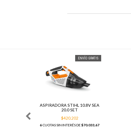
O GRATIS
ENVÍO GRATIS
ASPIRADORA STIHL 10.8V SEA
20.0 SET
$420.202
6
CUOTAS SIN INTERÉS DE
$70.033,67