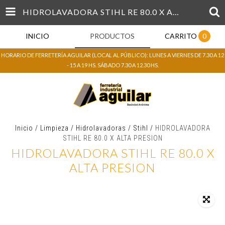
HIDROLAVADORA STIHL RE 80.0 X ALTA PRESION
INICIO
PRODUCTOS
CARRITO
0
HORARIO DE FERRETERÍA AGUILAR (LOCAL AL PÚBLICO): LUNES A VIERNES DE 7.30 A 12
- 15 A 19 HS. SÁBADO 7.30 A 12.30 HS.
Inicio
/
Limpieza
/
Hidrolavadoras
/
Stihl
/
HIDROLAVADORA
STIHL RE 80.0 X ALTA PRESION
HIDROLAVADORA STIHL RE 80.0 X
ALTA PRESION