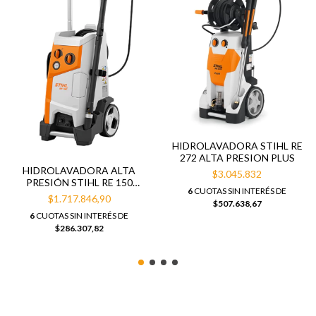
HIDROLAVADORA STIHL RE
272 ALTA PRESION PLUS
HIDROLAVADORA ALTA
$3.045.832
PRESIÓN STIHL RE 150
6
CUOTAS SIN INTERÉS DE
180BAR
$1.717.846,90
$507.638,67
6
CUOTAS SIN INTERÉS DE
$286.307,82