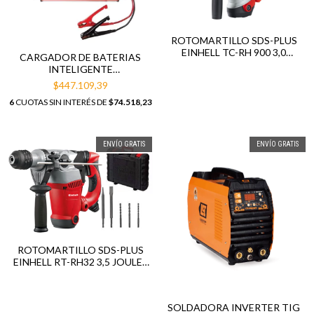
ROTOMARTILLO SDS-PLUS
EINHELL TC-RH 900 3,0
CARGADOR DE BATERIAS
JOULES 900W
INTELIGENTE
BLACK+DECKER BC40
$447.109,39
CONTROL AUTOMÁTICO Y
6
CUOTAS SIN INTERÉS DE
$74.518,23
MANUAL
ENVÍO GRATIS
ENVÍO GRATIS
ROTOMARTILLO SDS-PLUS
EINHELL RT-RH32 3,5 JOULES
1250W
SOLDADORA INVERTER TIG