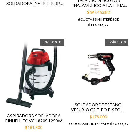
TALADRO PERCUTOR
SOLDADORA INVERTER BP-
INALAMBRICO A BATERIA
250 + MASCARA
DEWALT DCD796D2 20V CON
$697.463,82
FOTOSENSIBLE
2 BATERIAS
6
CUOTAS SIN INTERÉS DE
$116.243,97
ENVÍO GRATIS
ENVÍO GRATIS
SOLDADOR DE ESTAÑO
VESUBIO C2 TIPO PISTOLA
100W
ASPIRADORA SOPLADORA
$178.000
EINHELL TC-VC 1820S 1250W
6
CUOTAS SIN INTERÉS DE
$29.666,67
$181.500