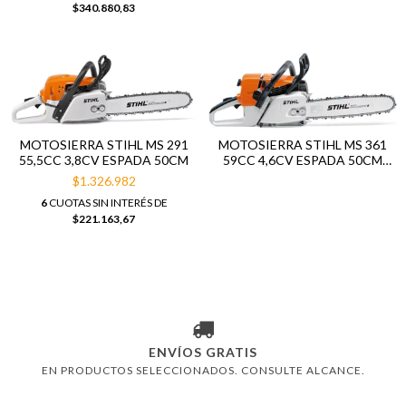
$340.880,83
MOTOSIERRA STIHL MS 291
MOTOSIERRA STIHL MS 361
55,5CC 3,8CV ESPADA 50CM
59CC 4,6CV ESPADA 50CM
PASO 3/8"
$1.326.982
6
CUOTAS SIN INTERÉS DE
$221.163,67
ENVÍOS GRATIS
EN PRODUCTOS SELECCIONADOS. CONSULTE ALCANCE.