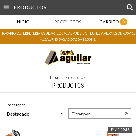
PRODUCTOS
INICIO
PRODUCTOS
CARRITO
0
HORARIO DE FERRETERÍA AGUILAR (LOCAL AL PÚBLICO): LUNES A VIERNES DE 7.30 A 12
- 15 A 19 HS. SÁBADO 7.30 A 12.30 HS.
Inicio
/
Productos
PRODUCTOS
Ordenar por
Filtrar por
ENVÍO GRATIS