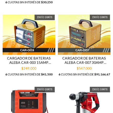
6
CUOTAS SIN INTERÉS DE
$30.250
ENVÍO GRATIS
ENVÍO GRATIS
CARGADOR DE BATERIAS
CARGADOR DE BATERIAS
ALEBA CAR-003 15AMP
ALEBA CAR-007 30AMP
CARGA LENTA/CARGA
AUTOMÁTICO
$249.000
$547.000
RAPIDA
6
CUOTAS SIN INTERÉS DE
$41.500
6
CUOTAS SIN INTERÉS DE
$91.166,67
ENVÍO GRATIS
ENVÍO GRATIS