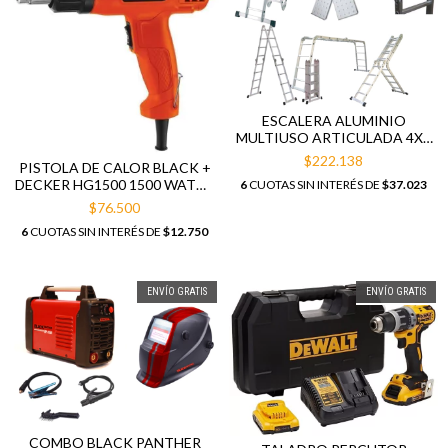
ESCALERA ALUMINIO
MULTIUSO ARTICULADA 4X4
CON PLATAFORMA
$222.138
PISTOLA DE CALOR BLACK +
DECKER HG1500 1500 WATTS
6
CUOTAS SIN INTERÉS DE
$37.023
540°C
$76.500
6
CUOTAS SIN INTERÉS DE
$12.750
ENVÍO GRATIS
ENVÍO GRATIS
COMBO BLACK PANTHER