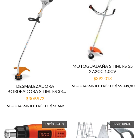
MOTOGUADAÑA STIHL FS 55
27.2CC 1,0CV
$392.013
DESMALEZADORA
6
CUOTAS SIN INTERÉS DE
$65.335,50
BORDEADORA STIHL FS 38
27.2CC 0,9CV
$309.972
6
CUOTAS SIN INTERÉS DE
$51.662
ENVÍO GRATIS
ENVÍO GRATIS