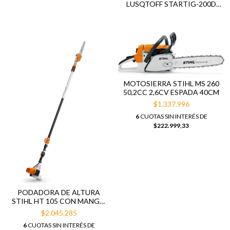
LUSQTOFF STARTIG-200D
MONOFÁSICA 200AMP
MOTOSIERRA STIHL MS 260
50,2CC 2,6CV ESPADA 40CM
$1.337.996
6
CUOTAS SIN INTERÉS DE
$222.999,33
PODADORA DE ALTURA
STIHL HT 105 CON MANGO
TELESCÓPICO
$2.045.285
6
CUOTAS SIN INTERÉS DE