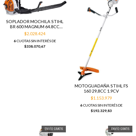
SOPLADOR MOCHILA STIHL
BR 600 MAGNUM 64.8CC
3,8CV
$2.028.424
6
CUOTAS SIN INTERÉS DE
$338.070,67
MOTOGUADAÑA STIHL FS
160 29,8CC 1.9CV
$1.153.979
6
CUOTAS SIN INTERÉS DE
$192.329,83
ENVÍO GRATIS
ENVÍO GRATIS