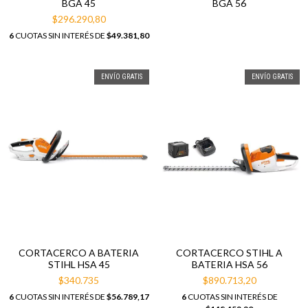
BGA 45
BGA 56
$296.290,80
6
CUOTAS SIN INTERÉS DE
$49.381,80
ENVÍO GRATIS
ENVÍO GRATIS
CORTACERCO A BATERIA
CORTACERCO STIHL A
STIHL HSA 45
BATERIA HSA 56
$340.735
$890.713,20
6
CUOTAS SIN INTERÉS DE
$56.789,17
6
CUOTAS SIN INTERÉS DE