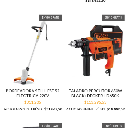
$148.452,20
ENVÍO GRATIS
ENVÍO GRATIS
BORDEADORA STIHL FSE 52
TALADRO PERCUTOR 650W
ELECTRICA 220V
BLACK+DECKER HD650K
$311.205
$113.295,53
6
CUOTAS SIN INTERÉS DE
$51.867,50
6
CUOTAS SIN INTERÉS DE
$18.882,59
ENVÍO GRATIS
ENVÍO GRATIS