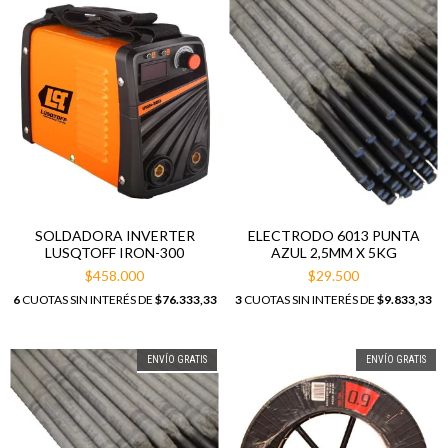
SOLDADORA INVERTER
ELECTRODO 6013 PUNTA
LUSQTOFF IRON-300
AZUL 2,5MM X 5KG
$458.000
$29.500
6
CUOTAS SIN INTERÉS DE
$76.333,33
3
CUOTAS SIN INTERÉS DE
$9.833,33
ENVÍO GRATIS
ENVÍO GRATIS