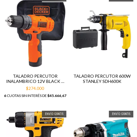
TALADRO PERCUTOR
TALADRO PERCUTOR 600W
INALAMBRICO 12V BLACK +
STANLEY SDH600K
DECKER HP12
$274.000
6
CUOTAS SIN INTERÉS DE
$45.666,67
ENVÍO GRATIS
ENVÍO GRATIS