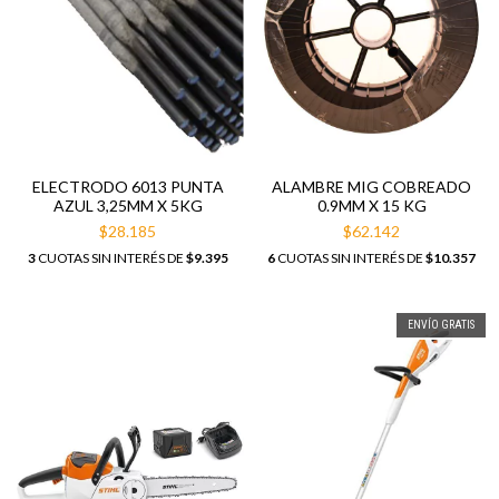
ELECTRODO 6013 PUNTA
ALAMBRE MIG COBREADO
AZUL 3,25MM X 5KG
0.9MM X 15 KG
$28.185
$62.142
3
CUOTAS SIN INTERÉS DE
$9.395
6
CUOTAS SIN INTERÉS DE
$10.357
ENVÍO GRATIS