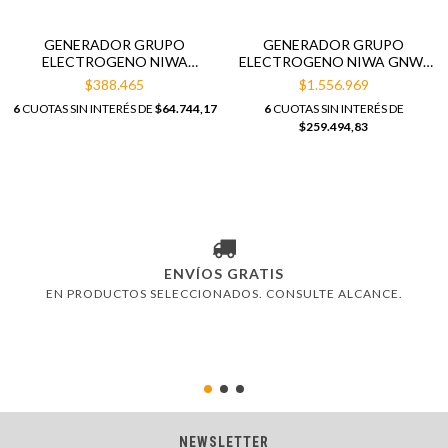
GENERADOR GRUPO
GENERADOR GRUPO
ELECTROGENO NIWA
ELECTROGENO NIWA GNW-
GNW12
70-ER
$388.465
$1.556.969
6
CUOTAS SIN INTERÉS DE
$64.744,17
6
CUOTAS SIN INTERÉS DE
$259.494,83
ENVÍOS GRATIS
EN PRODUCTOS SELECCIONADOS. CONSULTE ALCANCE.
NEWSLETTER