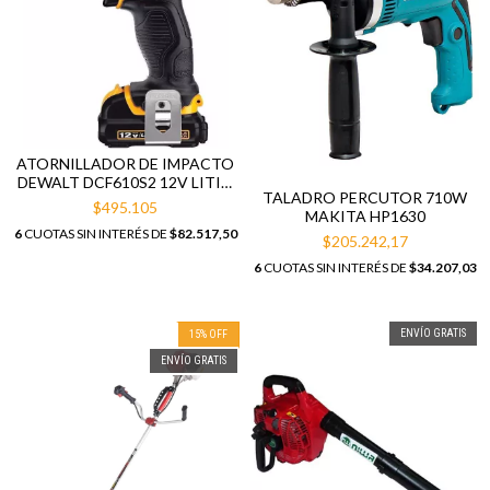
ATORNILLADOR DE IMPACTO
DEWALT DCF610S2 12V LITIO
TALADRO PERCUTOR 710W
C/BATERIAS Y BOLSO
$495.105
MAKITA HP1630
6
CUOTAS SIN INTERÉS DE
$82.517,50
$205.242,17
6
CUOTAS SIN INTERÉS DE
$34.207,03
ENVÍO GRATIS
15
%
OFF
ENVÍO GRATIS