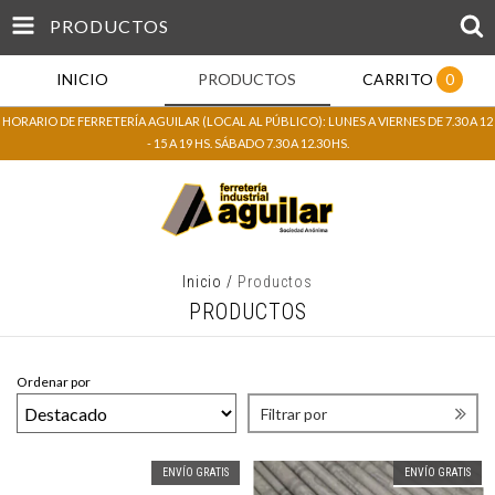
PRODUCTOS
INICIO
PRODUCTOS
CARRITO
0
HORARIO DE FERRETERÍA AGUILAR (LOCAL AL PÚBLICO): LUNES A VIERNES DE 7.30 A 12
- 15 A 19 HS. SÁBADO 7.30 A 12.30 HS.
Inicio
/
Productos
PRODUCTOS
Ordenar por
Filtrar por
ENVÍO GRATIS
ENVÍO GRATIS