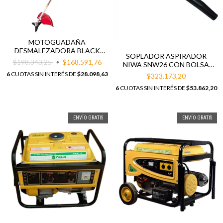
MOTOGUADAÑA
DESMALEZADORA BLACK
SOPLADOR ASPIRADOR
PANTHER BP-D520CC
$198.343,25
$168.591,76
NIWA SNW26 CON BOLSA
RECOLECTORA
6
CUOTAS SIN INTERÉS DE
$28.098,63
$323.173,20
6
CUOTAS SIN INTERÉS DE
$53.862,20
ENVÍO GRATIS
ENVÍO GRATIS