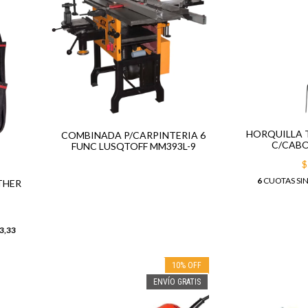
HORQUILLA 
COMBINADA P/CARPINTERIA 6
C/CABO
FUNC LUSQTOFF MM393L-9
$
6
CUOTAS SIN
THER
3,33
10
%
OFF
ENVÍO GRATIS