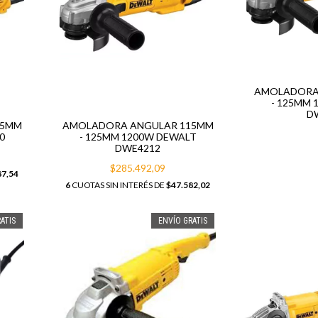
AMOLADORA
- 125MM 
D
15MM
AMOLADORA ANGULAR 115MM
0
- 125MM 1200W DEWALT
DWE4212
$285.492,09
87,54
6
CUOTAS SIN INTERÉS DE
$47.582,02
ATIS
ENVÍO GRATIS