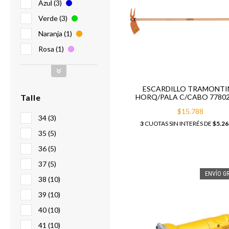
Azul (3)
Verde (3)
Naranja (1)
Rosa (1)
ESCARDILLO TRAMONTI
Talle
HORQ/PALA C/CABO 77802
$15.788
34 (3)
3
CUOTAS SIN INTERÉS DE
$5.26
35 (5)
36 (5)
37 (5)
ENVÍO GR
38 (10)
39 (10)
40 (10)
41 (10)