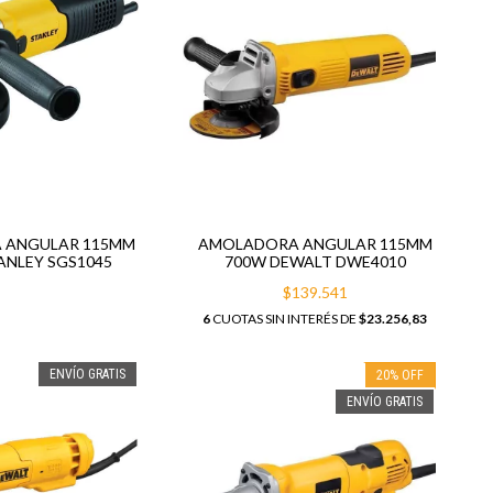
 ANGULAR 115MM
AMOLADORA ANGULAR 115MM
ANLEY SGS1045
700W DEWALT DWE4010
$139.541
6
CUOTAS SIN INTERÉS DE
$23.256,83
ENVÍO GRATIS
20
%
OFF
ENVÍO GRATIS