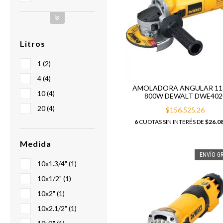
Litros
1 (2)
4 (4)
AMOLADORA ANGULAR 1
10 (4)
800W DEWALT DWE402
20 (4)
$156.525,26
6
CUOTAS SIN INTERÉS DE
$26.0
Medida
ENVÍO GR
10x1.3/4" (1)
10x1/2" (1)
10x2" (1)
10x2.1/2" (1)