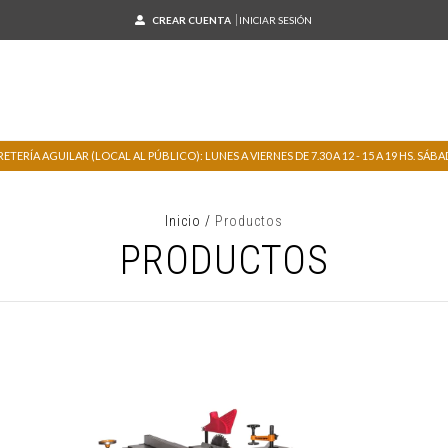
CREAR CUENTA
INICIAR SESIÓN
TERÍA AGUILAR (LOCAL AL PÚBLICO): LUNES A VIERNES DE 7.30 A 12 - 15 A 19 HS. SÁBADO
Inicio
/
Productos
PRODUCTOS