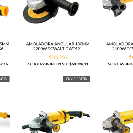
25MM
AMOLADORA ANGULAR 180MM
AMOLADORA
36
2200W DEWALT DWE491
2400W DE
$362.366
$
52,16
6
CUOTAS SIN INTERÉS DE
$60.394,33
6
CUOTAS SIN I
ATIS
ENVÍO GRATIS