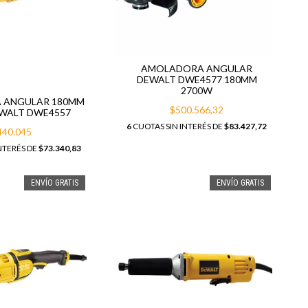
AMOLADORA ANGULAR
DEWALT DWE4577 180MM
2700W
 ANGULAR 180MM
$500.566,32
WALT DWE4557
6
CUOTAS SIN INTERÉS DE
$83.427,72
440.045
NTERÉS DE
$73.340,83
ENVÍO GRATIS
ENVÍO GRATIS