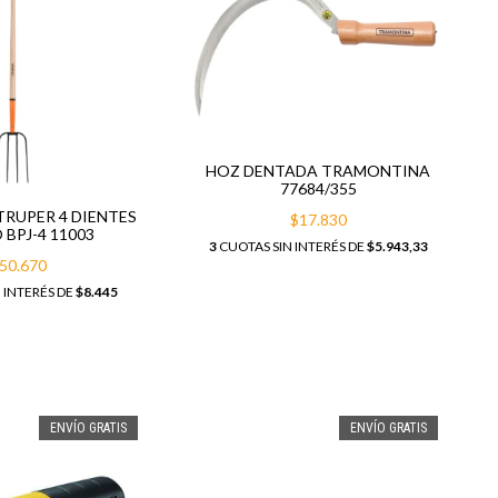
HOZ DENTADA TRAMONTINA
77684/355
TRUPER 4 DIENTES
$17.830
 BPJ-4 11003
3
CUOTAS SIN INTERÉS DE
$5.943,33
50.670
 INTERÉS DE
$8.445
ENVÍO GRATIS
ENVÍO GRATIS