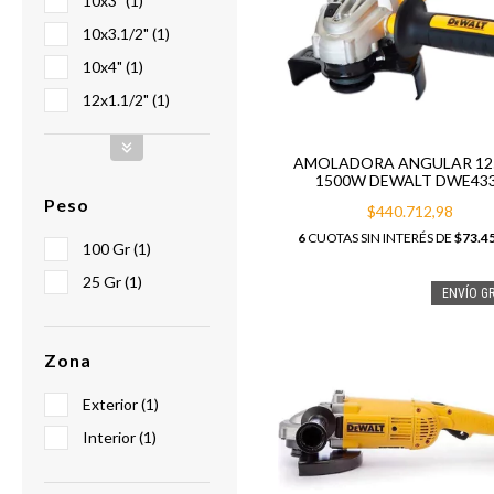
10x3" (1)
10x3.1/2" (1)
10x4" (1)
12x1.1/2" (1)
AMOLADORA ANGULAR 1
1500W DEWALT DWE43
Peso
$440.712,98
6
CUOTAS SIN INTERÉS DE
$73.4
100 Gr (1)
25 Gr (1)
ENVÍO GR
Zona
Exterior (1)
Interior (1)