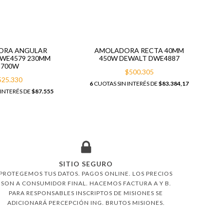
ORA ANGULAR
AMOLADORA RECTA 40MM
WE4579 230MM
450W DEWALT DWE4887
2700W
$500.305
525.330
6
CUOTAS SIN INTERÉS DE
$83.384,17
 INTERÉS DE
$87.555
SITIO SEGURO
PROTEGEMOS TUS DATOS. PAGOS ONLINE. LOS PRECIOS
SON A CONSUMIDOR FINAL. HACEMOS FACTURA A Y B.
PARA RESPONSABLES INSCRIPTOS DE MISIONES SE
ADICIONARÁ PERCEPCIÓN ING. BRUTOS MISIONES.