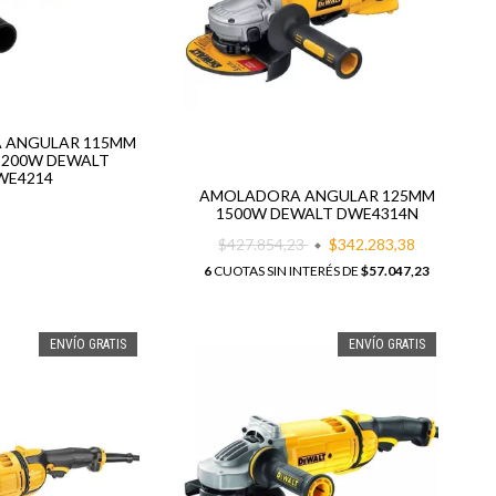
 ANGULAR 115MM
1200W DEWALT
WE4214
AMOLADORA ANGULAR 125MM
1500W DEWALT DWE4314N
$427.854,23
$342.283,38
6
CUOTAS SIN INTERÉS DE
$57.047,23
ENVÍO GRATIS
ENVÍO GRATIS