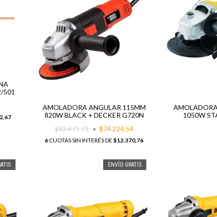
NA
/501
AMOLADORA ANGULAR 115MM
AMOLADORA
820W BLACK + DECKER G720N
1050W ST
2,67
$82.471,71
$74.224,54
6
CUOTAS SIN INTERÉS DE
$12.370,76
ATIS
ENVÍO GRATIS