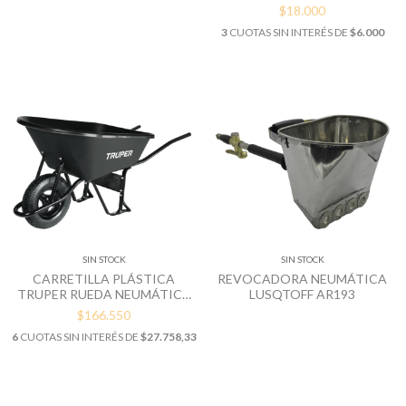
GAMMA G1960AR
$18.000
3
CUOTAS SIN INTERÉS DE
$6.000
SIN STOCK
SIN STOCK
CARRETILLA PLÁSTICA
REVOCADORA NEUMÁTICA
TRUPER RUEDA NEUMÁTICA
LUSQTOFF AR193
CAPACIDAD 120 LTS
$166.550
6
CUOTAS SIN INTERÉS DE
$27.758,33