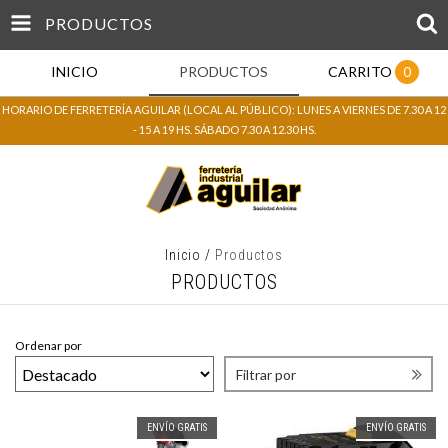
PRODUCTOS
INICIO
PRODUCTOS
CARRITO
0
HORARIO DE FERRETERÍA AGUILAR (LOCAL AL PÚBLICO): LUNES A VIERNES DE 7.30 A 12
- 15 A 19 HS. SÁBADO 7.30 A 12.30 HS.
Inicio
/
Productos
PRODUCTOS
Ordenar por
Filtrar por
ENVÍO GRATIS
ENVÍO GRATIS