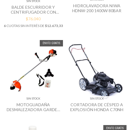
SIN STOCK
HIDROLAVADORA NIWA
BALDE ESCURRIDOR Y
HDNW-200 1400W 80BAR
CENTRIFUGADOR CON
MOPA KLD
$76.040
6
CUOTAS SIN INTERÉS DE
$12.673,33
ENVÍO GRATIS
SIN STOCK
SIN STOCK
MOTOGUADAÑA
CORTADORA DE CÉSPED A
DESMALEZADORA GARDEN
EXPLOSIÓN HONDA C70NH
PLUS 52CC
ENVÍO GRATIS