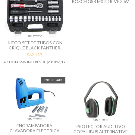
BOSCH GSR MX2 DRIVE 3.6V
SIN STOCK
JUEGO SET DE TUBOS CON
CRIQUE BLACK PANTHER
ENC. 1/4" 25 PIEZAS
$62.137
6
CUOTAS SIN INTERÉS DE
$10.356,17
ENVÍO GRATIS
SIN STOCK
SIN STOCK
ENGRAMPADORA
PROTECTOR AUDITIVO
CLAVADORA ELÉCTRICA
COPA LIBUS ALTERNATIVE