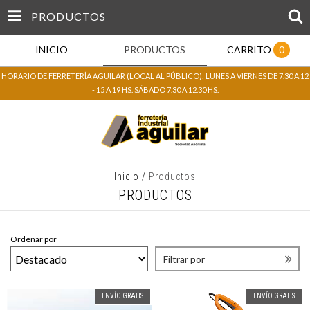
PRODUCTOS
INICIO
PRODUCTOS
CARRITO
0
HORARIO DE FERRETERÍA AGUILAR (LOCAL AL PÚBLICO): LUNES A VIERNES DE 7.30 A 12
- 15 A 19 HS. SÁBADO 7.30 A 12.30 HS.
Inicio
/
Productos
PRODUCTOS
Ordenar por
Filtrar por
ENVÍO GRATIS
ENVÍO GRATIS