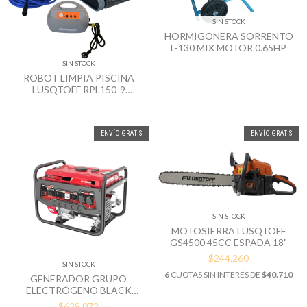
SIN STOCK
HORMIGONERA SORRENTO
L-130 MIX MOTOR 0.65HP
SIN STOCK
ROBOT LIMPIA PISCINA
LUSQTOFF RPL150-9
BARRACUDA AUTOMÁTICO
ENVÍO GRATIS
ENVÍO GRATIS
SIN STOCK
MOTOSIERRA LUSQTOFF
GS4500 45CC ESPADA 18"
$244.260
SIN STOCK
6
CUOTAS SIN INTERÉS DE
$40.710
GENERADOR GRUPO
ELECTRÓGENO BLACK
PANTHER BP-GE3600M
$639.072