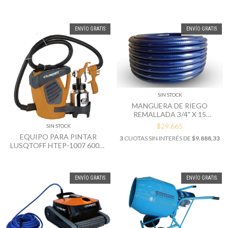
BLANCO
ENVÍO GRATIS
ENVÍO GRATIS
SIN STOCK
MANGUERA DE RIEGO
REMALLADA 3/4" X 15
METROS
$29.665
SIN STOCK
EQUIPO PARA PINTAR
3
CUOTAS SIN INTERÉS DE
$9.888,33
LUSQTOFF HTEP-1007 600W
3.5BAR
ENVÍO GRATIS
ENVÍO GRATIS