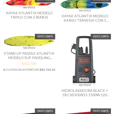
SIN STOCK
SIN STOCK
KAYAK ATLANTIK MODELO
KAYAK ATLANTIK MODELO
TRIPLO CON 2 REMOS
KARKU TRAVESIA CON 1
REMO
ENVÍO GRATIS
ENVÍO GRATIS
SIN STOCK
STAND UP PADDLE ATLANTIK
MODELO SUP PADDLING
INCLUYE 1 REMO
$502.580
6
CUOTAS SIN INTERÉS DE
$83.763,33
SIN STOCK
HIDROLAVADORA BLACK +
DECKER BW15 1500W 120
BAR
ENVÍO GRATIS
ENVÍO GRATIS