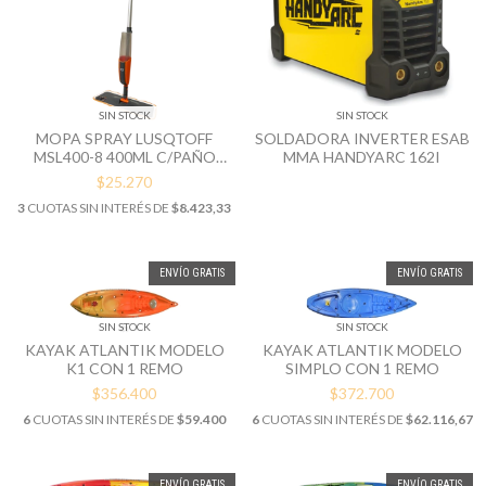
SIN STOCK
SIN STOCK
MOPA SPRAY LUSQTOFF
SOLDADORA INVERTER ESAB
MSL400-8 400ML C/PAÑO
MMA HANDYARC 162I
MICRO FIBRA
$25.270
3
CUOTAS SIN INTERÉS DE
$8.423,33
ENVÍO GRATIS
ENVÍO GRATIS
SIN STOCK
SIN STOCK
KAYAK ATLANTIK MODELO
KAYAK ATLANTIK MODELO
K1 CON 1 REMO
SIMPLO CON 1 REMO
$356.400
$372.700
6
CUOTAS SIN INTERÉS DE
$59.400
6
CUOTAS SIN INTERÉS DE
$62.116,67
ENVÍO GRATIS
ENVÍO GRATIS